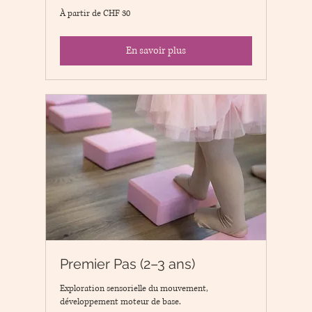
À
À partir de CHF 30
partir
de
30
Schweizer
Franken
En savoir plus
Premier Pas (2–3 ans)
Exploration sensorielle du mouvement,
développement moteur de base.