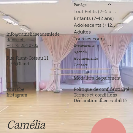
Par âge
Tout Petits (2–6 ans)
Enfants (7–12 ans)
Contact
Adolescents (+12 ans)
Adultes
info@cameliaacademiede
Tous les cours
danse.ch
+41 78 254 0705
Événements
Agenda
Rue Riant-Coteau 11
Abonnements
1196 Gland
Contact
Modalités de paiement
Nous suivre
YouTube
Politique de confidentialité
Instagram
Termes et conditions
Déclaration d’accessibilité
Camélia