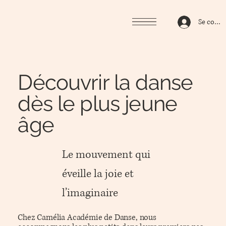
Se conne
Découvrir la danse
dès le plus jeune
âge
Le mouvement qui
éveille la joie et
l’imaginaire
Chez Camélia Académie de Danse, nous