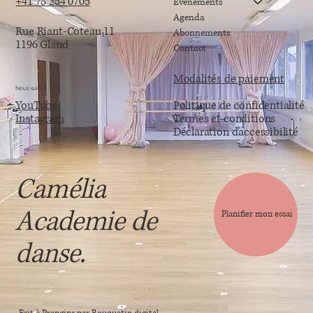
+41 78 254 0705
Événements
Agenda
Rue Riant-Coteau 11
Abonnements
1196 Gland
Contact
Modalités de paiement
Nous suivre
YouTube
Politique de confidentialité
Instagram
Termes et conditions
Déclaration d’accessibilité
Camélia
Academie de
Planifier mon essai
danse.