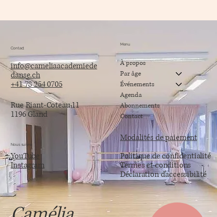
Menu
Contact
À propos
info@cameliaacademiede
Par âge
danse.ch
+41 78 254 0705
Événements
Agenda
Rue Riant-Coteau 11
Abonnements
1196 Gland
Contact
Modalités de paiement
Nous suivre
YouTube
Politique de confidentialité
Instagram
Termes et conditions
Déclaration d’accessibilité
Camélia