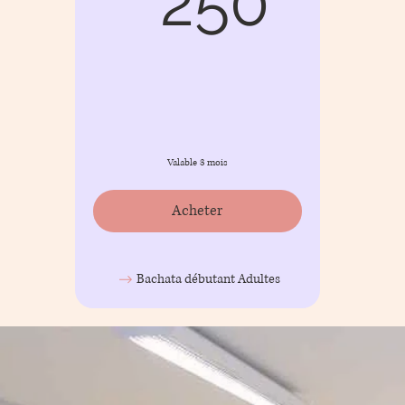
250
Valable 3 mois
Acheter
Bachata débutant Adultes