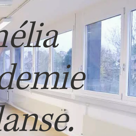
élia
demie
anse.