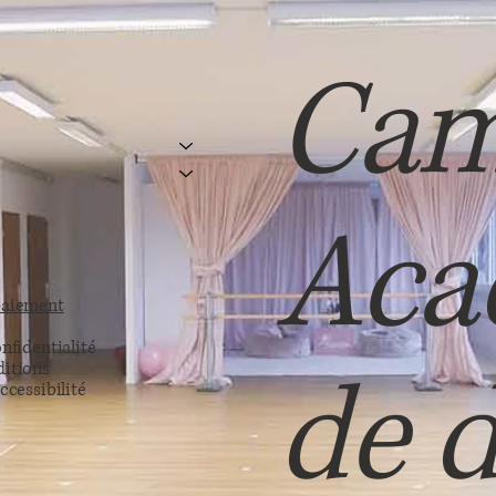
Cam
Aca
paiement
nfidentialité
de d
ditions
ccessibilité