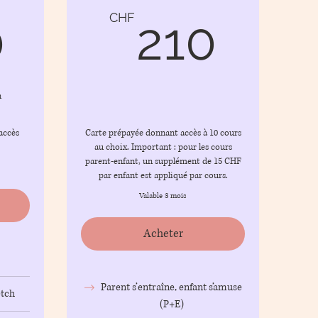
250CHF
210
CHF
0
210
n
accès
Carte prépayée donnant accès à 10 cours
au choix. Important : pour les cours
parent-enfant, un supplément de 15 CHF
par enfant est appliqué par cours.
Valable 3 mois
Acheter
Parent s’entraîne, enfant s’amuse
etch
(P+E)