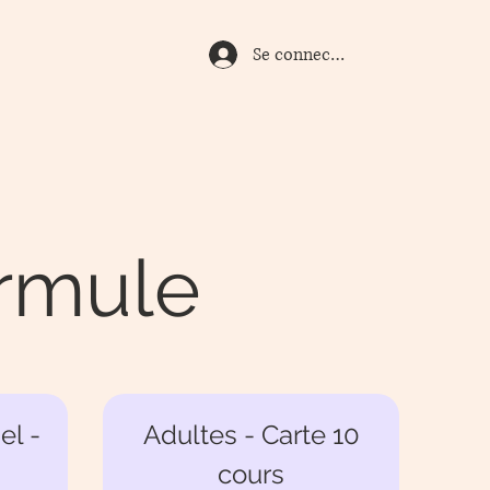
Se connecter
ormule
el -
Adultes - Carte 10
cours