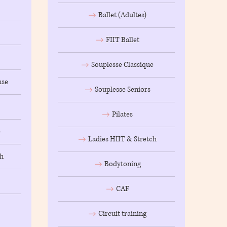
Ballet (Adultes)
FIIT Ballet
Souplesse Classique
nse
Souplesse Seniors
Pilates
e
Ladies HIIT & Stretch
ch
Bodytoning
CAF
Circuit training