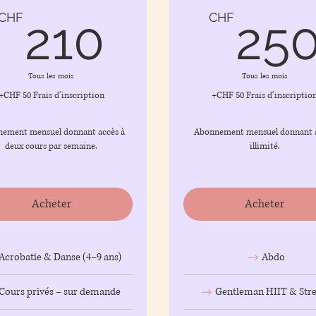
CHF
210CHF
CHF
CHF
210
25
Tous les mois
Tous les mois
+CHF 50 Frais d’inscription
+CHF 50 Frais d’inscriptio
ement mensuel donnant accès à
Abonnement mensuel donnant 
deux cours par semaine.
illimité.
Acheter
Acheter
Acrobatie & Danse (4–9 ans)
Abdo
Cours privés – sur demande
Gentleman HIIT & Str