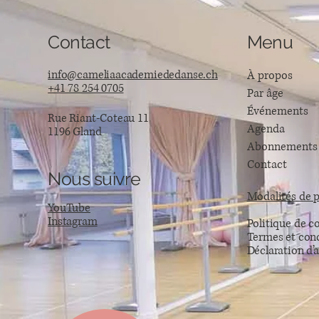
Contact
Menu
info@cameliaacademiededanse.ch
À propos
+41 78 254 0705
Par âge
Événements
Rue Riant-Coteau 11
Agenda
1196 Gland
Abonnements
Contact
Nous suivre
Modalités de 
YouTube
Instagram
Politique de co
Termes et con
Déclaration d’a