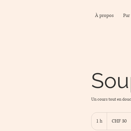
À propos
Par
Sou
Un cours tout en douceu
30
Schweizer
1 h
1
CHF 30
Franken