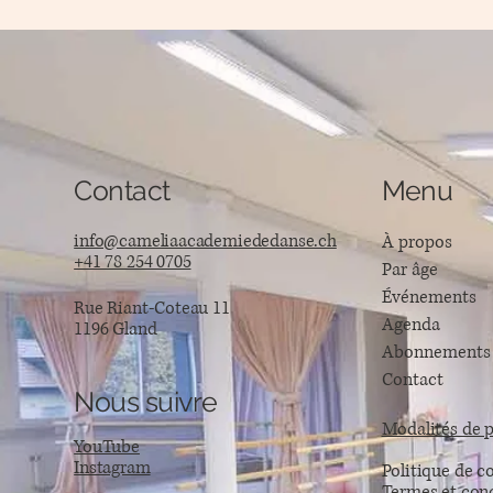
Contact
Menu
info@cameliaacademiededanse.ch
À propos
+41 78 254 0705
Par âge
Événements
Rue Riant-Coteau 11
Agenda
1196 Gland
Abonnements
Contact
Nous suivre
Modalités de 
YouTube
Instagram
Politique de co
Termes et con