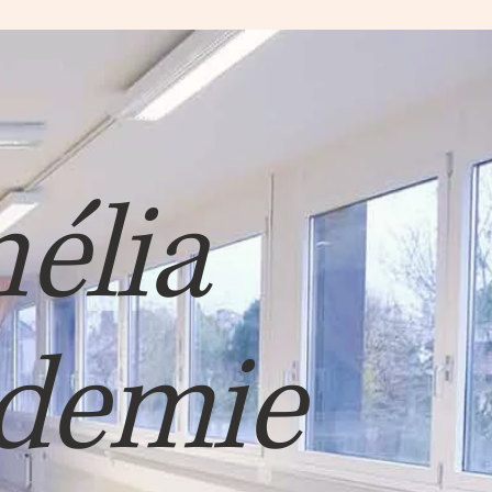
élia
demie