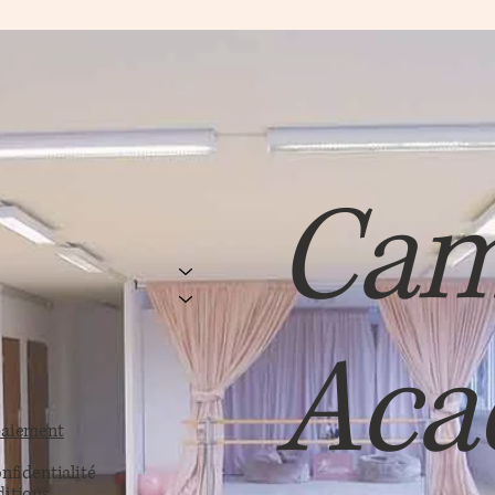
Cam
Aca
paiement
nfidentialité
ditions